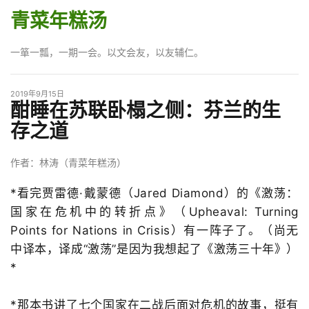
青菜年糕汤
一箪一瓢，一期一会。以文会友，以友辅仁。
2019年9月15日
酣睡在苏联卧榻之侧：芬兰的生
存之道
作者：林涛（青菜年糕汤）
*看完贾雷德·戴蒙德（Jared Diamond）的《激荡：
国家在危机中的转折点》（Upheaval: Turning
Points for Nations in Crisis）有一阵子了。（尚无
中译本，译成“激荡”是因为我想起了《激荡三十年》）
*
*那本书讲了七个国家在二战后面对危机的故事，挺有