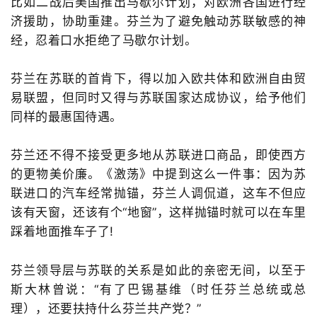
比如二战后美国推出马歇尔计划，对欧洲各国进行经
济援助，协助重建。芬兰为了避免触动苏联敏感的神
经，忍着口水拒绝了马歇尔计划。
芬兰在苏联的首肯下，得以加入欧共体和欧洲自由贸
易联盟，但同时又得与苏联国家达成协议，给予他们
同样的最惠国待遇。
芬兰还不得不接受更多地从苏联进口商品，即使西方
的更物美价廉。《激荡》中提到这么一件事：因为苏
联进口的汽车经常抛锚，芬兰人调侃道，这车不但应
该有天窗，还该有个“地窗”，这样抛锚时就可以在车里
踩着地面推车子了!
芬兰领导层与苏联的关系是如此的亲密无间，以至于
斯大林曾说：“有了巴锡基维（时任芬兰总统或总
理），还要扶持什么芬兰共产党？”