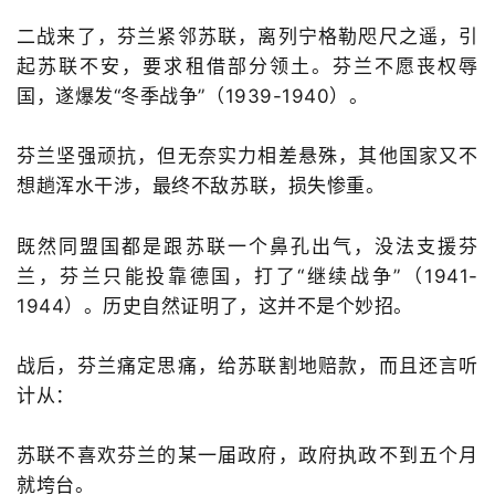
二战来了，芬兰紧邻苏联，离列宁格勒咫尺之遥，引
起苏联不安，要求租借部分领土。芬兰不愿丧权辱
国，遂爆发“冬季战争”（1939-1940）。
芬兰坚强顽抗，但无奈实力相差悬殊，其他国家又不
想趟浑水干涉，最终不敌苏联，损失惨重。
既然同盟国都是跟苏联一个鼻孔出气，没法支援芬
兰，芬兰只能投靠德国，打了“继续战争”（1941-
1944）。历史自然证明了，这并不是个妙招。
战后，芬兰痛定思痛，给苏联割地赔款，而且还言听
计从：
苏联不喜欢芬兰的某一届政府，政府执政不到五个月
就垮台。